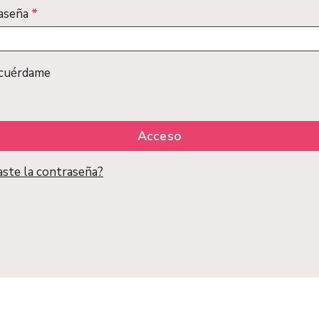
Obligatorio
aseña
*
cuérdame
Acceso
aste la contraseña?