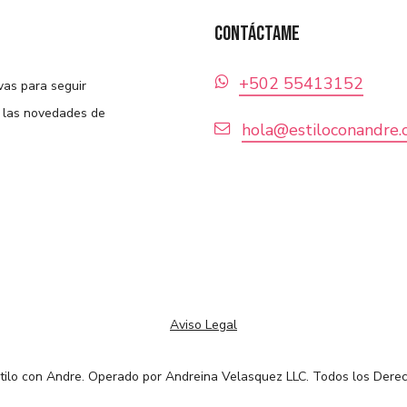
Contáctame
+‪502 55413152‬
vas para seguir
s las novedades de
hola@estiloconandre
Aviso Legal
ilo con Andre. Operado por Andreina Velasquez LLC. Todos los Dere