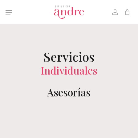
Skip
Menu
to
account
main
content
Servicios
Individuales
Asesorías