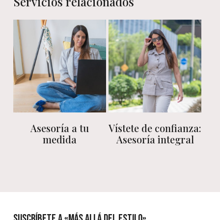
Asesoría a tu
Vístete de confianza:
medida
Asesoría integral
Este
producto
tiene
múltiples
variantes.
Suscríbete a «Más allá del estilo»