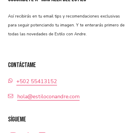
Las
opciones
se
Así recibirás en tu email tips y recomendaciones exclusivas
pueden
para seguir potenciando tu imagen. Y te enterarás primero de
elegir
todas las novedades de Estilo con Andre.
en
la
página
Contáctame
de
producto
+‪502 55413152‬
hola@estiloconandre.com
Sígueme